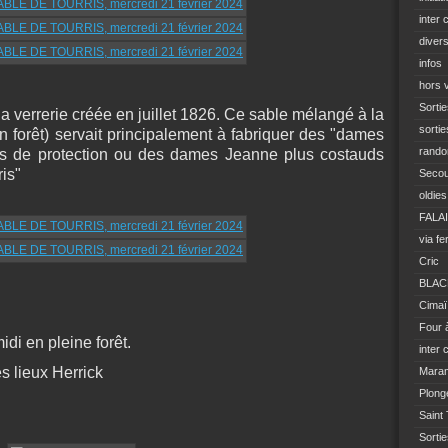
inter 
diver
infos
hors 
Sortie
la verrerie créée en juillet 1826. Ce sable mélangé à la
sortie
 forêt) servait principalement à fabriquer des "dames
rando
es de protection ou des dames Jeanne plus costauds
is"
Seco
oldies
FALA
via fe
Cric
BLAC
Cimaï
.
Four 
i en pleine forêt.
inter 
s lieux Herrick
Mara
Plong
Saint
Sorti