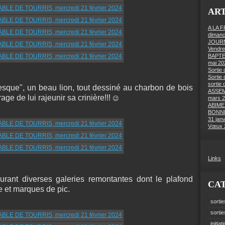
ART
A LA 
dimanc
JOURN
Vendre
BAPTE
mai 20
Sortie 
Sortie 
sortie 
tesque", un beau lion, tout dessiné au charbon de bois
ASSEM
ge de lui rajeunir sa crinière!!!
😉
mars 
ABIME
BONNE
31 jan
Vœux 
Links
urant diverses galeries remontantes dont le plafond
CA
e et marques de pic.
sortie
sorti
initiat