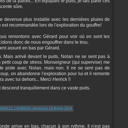
 de la parois... En équipant le puits, je fais partir ces
scente sûre.
re devenue plus instable avec les dernières pluies de
e est recommandée lors de l'exploration du gouffre!
nous remontons avec Gérard pour voir où en sont les
cidons donc de nous engouffrer dans le trou.
nt assuré en bas par Gérard.
. Mais arrivé devant le puits, Nolan ne se sent pas à
n petit coup de stress. Monseigneur (qui supervise) me
 de piste avec Nolan, mais non. Il ne se sent pas de
p, on abandonne l'exploration pour lui et il remonte
a avec lui dehors... Merci Herrick !!
 descend tranquillement dans ce vaste puits.
onde arrive en bas, chacun à son rythme. Il n'est pas