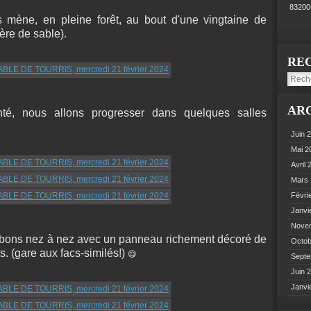
8320
 mène, en pleine forêt, au bout d'une vingtaine de
ère de sable).
RE
AR
nté, nous allons progresser dans quelques salles
Juin 
Mai 
Avril
Mars
Févri
Janvi
Nove
mbons nez à nez avec un panneau richement décoré de
Octo
s. (gare aux facs-similés!)
😋
Sept
Juin 
Janvi