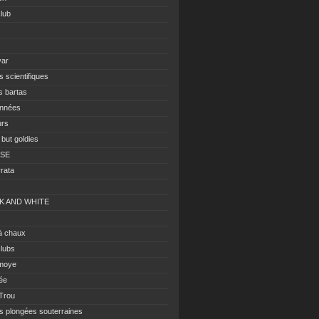
club
s
var
s scientifiques
s bartas
nnées
urs
 but goldies
ISE
rrata
K AND WHITE
à chaux
clubs
moye
ée
 Trou
es plongées souterraines