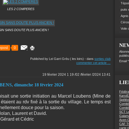
Tépo
LES 2 COMPERES
puits
Agnis
Céro
Voile
IN SANS DOUTE PLUS ANCIEN !
NE
epost
0
Abonne
publiés
Published by Lei Garri Grèu ( les loirs)
-
dans
sorties club
Email
commenter cet article
…
19 février 2024
1
19
/
02
/
février
/
2024
13:41
LIE
, dimanche 18 février 2024
Fédéra
ait une sortie initiation au Marcel Loubens (Mine de
KarstE
Spéléo
taient au rdv fixé à la sortie du village. Le temps est
Comité
nellement douce pour la saison.
Comité
SCT Le
Nolan, Laurent et David.
Galama
 Gérard et Cédric
Aven C
CAF 
carte 