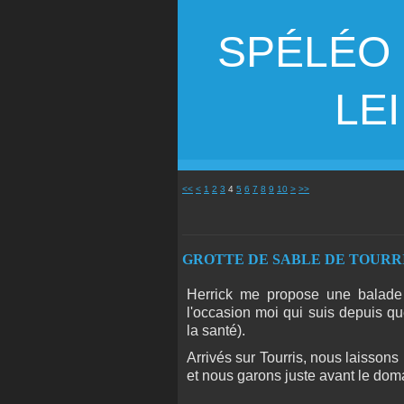
SPÉLÉO
LEI G
20
30
40
50
<<
<
1
2
3
4
5
6
7
8
9
10
>
>>
GROTTE DE SABLE DE TOURRIS, m
Herrick me propose une balade i
l'occasion moi qui suis depuis q
la santé).
Arrivés sur Tourris, nous laisson
et nous garons juste avant le d