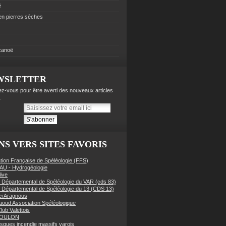
é
 en pierres sèches
s
 canoë
WSLETTER
z-vous pour être averti des nouveaux articles
.
NS VERS SITES FAVORIS
tion Française de Spéléologie (FFS)
AU - Hydrogéologie
live
 Départemental de Spéléologie du VAR (cds 83)
 Départemental de Spéléologie du 13 (CDS 13)
i Aragnous
oud Association Spéléologique
lub Valettois
TOULON
risques incendie massifs varois