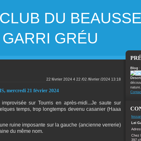
 CLUB DU BEAUSS
ARRI GRÉU
PR
Blog
:
Descr
22 février 2024
4
22
/
02
/
février
/
2024
13:18
découv
nature.
ercredi 21 février 2024
Contac
mprovisée sur Tourris en après-midi...Je saute sur
CO
uelques temps, trop longtemps devenu casanier (Haaa
fessar
Lei G
s une ruine imposante sur la gauche (ancienne verrerie)
Adress
omaine du même nom.
Chez 
397 c