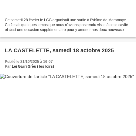
Ce samedi 28 février le LGG organisait une sortie à l'Abîme de Maramoye.
Ca faisait quelques temps que nous n'avions pas rendu visite à cette cavité
et c'est une occasion supplémentaire pour y amener nos deux nouveaux
membres pour qu'ils se perfectionnent...
LA CASTELETTE, samedi 18 actobre 2025
Publié le 21/10/2025 à 16:07
Par
Lei Garri Grèu ( les loirs)