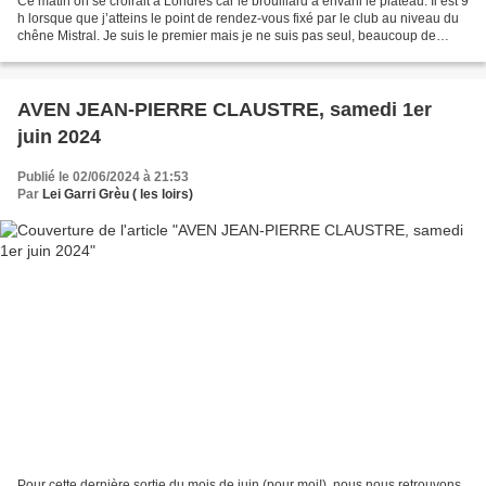
Ce matin on se croirait à Londres car le brouillard a envahi le plateau. Il est 9
h lorsque que j’atteins le point de rendez-vous fixé par le club au niveau du
chêne Mistral. Je suis le premier mais je ne suis pas seul, beaucoup de
gilets oranges sillonnent...
AVEN JEAN-PIERRE CLAUSTRE, samedi 1er
juin 2024
Publié le 02/06/2024 à 21:53
Par
Lei Garri Grèu ( les loirs)
Pour cette dernière sortie du mois de juin (pour moi!), nous nous retrouvons