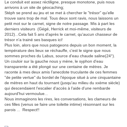
Le conduit est assez réctiligne, presque monotone, puis nous
arrivons à un site de géocaching;
Stéph se prend au jeu et se met à chercher le "trésor" qu'elle
trouve sans trop de mal. Tous deux sont ravis, nous laissons un
petit mot sur le carnet, signe de notre passage. Mis à part les
derniers visiteurs (Gégé, Herrick et moi-même, visiteurs de
2012)...Cela fait 5 ans d'après le carnet, qu'aucun chasseur de
trésor n'a trainé ses basques ici!
Plus loin, alors que nous patogeons depuis un bon moment, la
température des lieux se réchauffe, c'est le signe que nous
sommes proches du Labus, source d'eau chaude saline(24°).
Un couloir sur la gauche nous y mène, le syphon d'eau
transparente a été plongé sur une centaine de mètres. Je
raconte à mes deux amis l'anecdote truculante de ces femmes
"de petite vertue" du bordel de l'époque situé à une cinquantaine
de mètres en haut du tournant (jusqu'au milieu du xxème siècle)
qui descendaient l'escalier d'accès à l'aide d'une rembarde
aujourd'hui vermoulue...
Nous immaginons les rires, les conversations, les clameurs de
ces filles (venus se faire une toilette intime) résonnant sur les
parois ... Respect!!