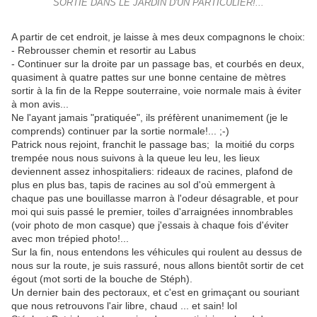
SORTIE DANS LE JARDIN D'UN PARTICULIER!...
A partir de cet endroit, je laisse à mes deux compagnons le choix:
- Rebrousser chemin et resortir au Labus
- Continuer sur la droite par un passage bas, et courbés en deux,
quasiment à quatre pattes sur une bonne centaine de mètres
sortir à la fin de la Reppe souterraine, voie normale mais à éviter
à mon avis...
Ne l'ayant jamais "pratiquée", ils préfèrent unanimement (je le
comprends) continuer par la sortie normale!... ;-)
Patrick nous rejoint, franchit le passage bas; la moitié du corps
trempée nous nous suivons à la queue leu leu, les lieux
deviennent assez inhospitaliers: rideaux de racines, plafond de
plus en plus bas, tapis de racines au sol d'où emmergent à
chaque pas une bouillasse marron à l'odeur désagrable, et pour
moi qui suis passé le premier, toiles d'arraignées innombrables
(voir photo de mon casque) que j'essais à chaque fois d'éviter
avec mon trépied photo!...
Sur la fin, nous entendons les véhicules qui roulent au dessus de
nous sur la route, je suis rassuré, nous allons bientôt sortir de cet
égout (mot sorti de la bouche de Stéph).
Un dernier bain des pectoraux, et c'est en grimaçant ou souriant
que nous retrouvons l'air libre, chaud ... et sain! lol