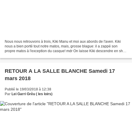
Nous nous retrouvons à trois, Kiki Manu et moi aux abords de l'aven. Kiki
nous a bien porté tout notre matos, mais, grosse blague: il a zappé son
propre matos à l'exception du casque! mdr On laisse Kiki descendre en short
équiper le puits; une fois remonté,...
RETOUR A LA SALLE BLANCHE Samedi 17
mars 2018
Publié le 19/03/2018 à 12:38
Par
Lei Garri Grèu ( les loirs)