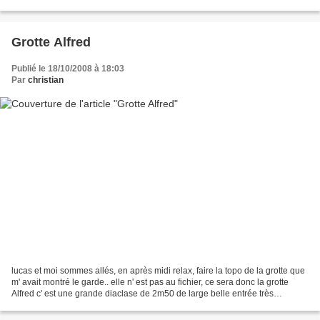
ennoyée et la nouvelle rivière...
Grotte Alfred
Publié le 18/10/2008 à 18:03
Par
christian
lucas et moi sommes allés, en après midi relax, faire la topo de la grotte que
m' avait montré le garde.. elle n' est pas au fichier, ce sera donc la grotte
Alfred c' est une grande diaclase de 2m50 de large belle entrée très
moussue, nous sommes descendus...