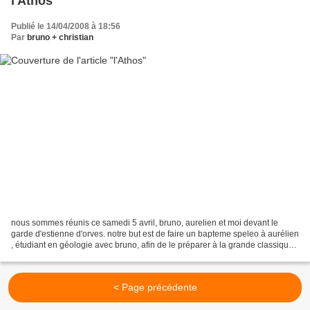
l'Athos
Publié le 14/04/2008 à 18:56
Par
bruno + christian
nous sommes réunis ce samedi 5 avril, bruno, aurelien et moi devant le
garde d'estienne d'orves. notre but est de faire un bapteme speleo à aurélien
, étudiant en géologie avec bruno, afin de le préparer à la grande classique
du lendemain: la castelette!!...
< Page précédente