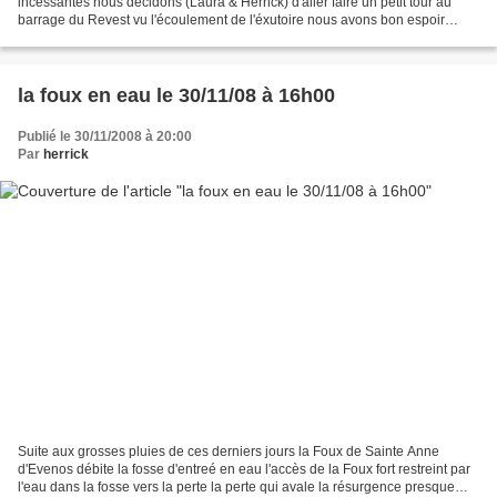
incessantes nous décidons (Laura & Herrick) d'aller faire un petit tour au
barrage du Revest vu l'écoulement de l'éxutoire nous avons bon espoir
d'assister au débordement du Ragas..........
la foux en eau le 30/11/08 à 16h00
Publié le 30/11/2008 à 20:00
Par
herrick
Suite aux grosses pluies de ces derniers jours la Foux de Sainte Anne
d'Evenos débite la fosse d'entreé en eau l'accès de la Foux fort restreint par
l'eau dans la fosse vers la perte la perte qui avale la résurgence presque