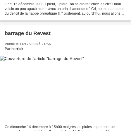
lundi 15 décembre 2008 Il pleut, il pleut...on se croirait chez les ch'ti ! mon
voisin un peu agacé me dit avec un brin d' amertume:" Cri, ne me parle plus
du déficit de la nappe phréatique !!.." Justement, aujourd' hui, nous allons
visiter la rivière...
barrage du Revest
Publié le 14/12/2008 à 21:56
Par
herrick
Ce dimanche 14 décembre à 15h00 malgrès les pluies importantes et