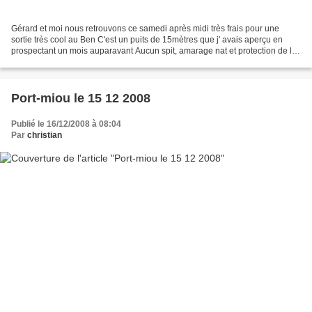
Gérard et moi nous retrouvons ce samedi après midi très frais pour une
sortie très cool au Ben C'est un puits de 15mètres que j' avais aperçu en
prospectant un mois auparavant Aucun spit, amarage nat et protection de la
corde avec le kit , Gégé me suis......
Port-miou le 15 12 2008
Publié le 16/12/2008 à 08:04
Par
christian