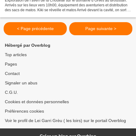
Exploration de l’aven de la Chouette sur le domaine d’Orves au Broussan.
Arrivés sur les lieux vers 10h00, équipement des aventuriers et distribution
des sacs de matos. Kiki se réveille et matos Arrivé devant la cavité, on sort le
matos ( c’est les puces...
< Page précédente
Page suivante >
Hébergé par Overblog
Top articles
Pages
Contact
Signaler un abus
C.G.U.
Cookies et données personnelles
Préférences cookies
Voir le profil de Lei Garri Grèu ( les loirs) sur le portail Overblog