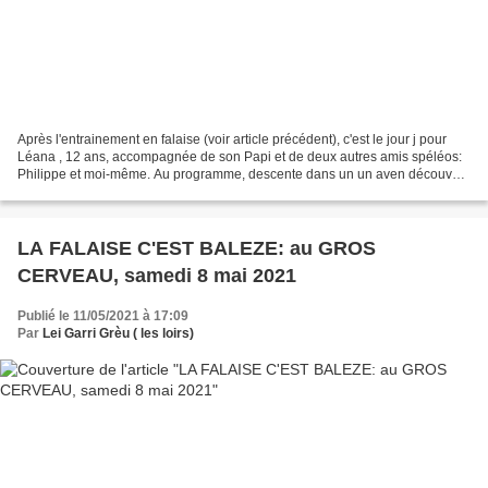
Après l'entrainement en falaise (voir article précédent), c'est le jour j pour
Léana , 12 ans, accompagnée de son Papi et de deux autres amis spéléos:
Philippe et moi-même. Au programme, descente dans un un aven découvert
par notre club il y a une quinzaine...
LA FALAISE C'EST BALEZE: au GROS
CERVEAU, samedi 8 mai 2021
Publié le 11/05/2021 à 17:09
Par
Lei Garri Grèu ( les loirs)