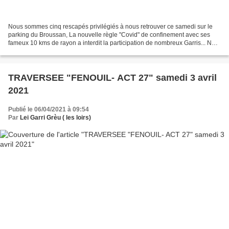
Nous sommes cinq rescapés privilégiés à nous retrouver ce samedi sur le
parking du Broussan, La nouvelle règle "Covid" de confinement avec ses
fameux 10 kms de rayon a interdit la participation de nombreux Garris... Nos
choix, restreints, nous ont amené...
TRAVERSEE "FENOUIL- ACT 27" samedi 3 avril
2021
Publié le 06/04/2021 à 09:54
Par
Lei Garri Grèu ( les loirs)