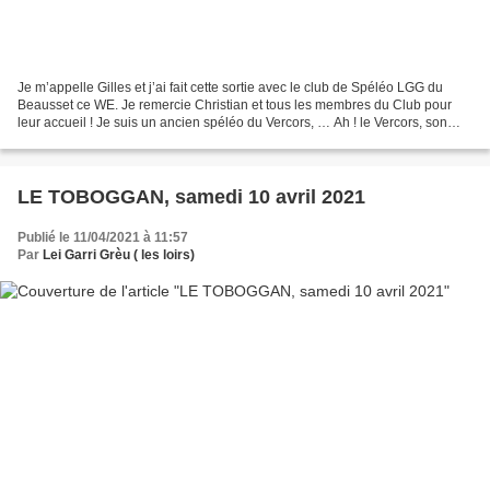
Je m’appelle Gilles et j’ai fait cette sortie avec le club de Spéléo LGG du
Beausset ce WE. Je remercie Christian et tous les membres du Club pour
leur accueil ! Je suis un ancien spéléo du Vercors, … Ah ! le Vercors, son
énorme massif karstique, ses...
LE TOBOGGAN, samedi 10 avril 2021
Publié le 11/04/2021 à 11:57
Par
Lei Garri Grèu ( les loirs)