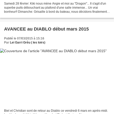
Samedi 28 février: Kiki nous mène Angie et moi au "Dragon"... Il s'agit d'un
superbe puits débouchant au plafond d'une salle immense... Un vrai
bonheur!! Dimanche: Grisaille à bord du bateau; nous décidons finalement
d'aller faire le "Fenouil", Christian...
AVANCEE au DIABLO début mars 2015
Publié le 07/03/2015 à 15:16
Par
Lei Garri Grèu ( les loirs)
Biel et Christian sont de retour au Diablo ce vendredi 6 mars en après-midi.