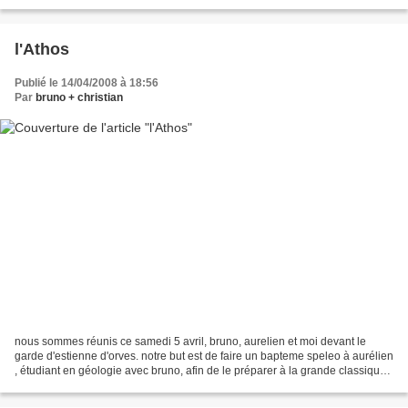
et Monseigneur. Michel à son...
l'Athos
Publié le 14/04/2008 à 18:56
Par
bruno + christian
nous sommes réunis ce samedi 5 avril, bruno, aurelien et moi devant le
garde d'estienne d'orves. notre but est de faire un bapteme speleo à aurélien
, étudiant en géologie avec bruno, afin de le préparer à la grande classique
du lendemain: la castelette!!...