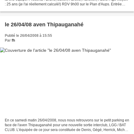
: 25 ans (je l'ai réellement calculé!) RDV 9h00 sur le Plan d'Aups. Entrée
dans la cavité à 11h00...
le 26/04/08 aven Thipauganahé
Publié le 26/04/2008 à 15:55
Par
fh
En ce samedi matin 26/04/2008, nous nous retrouvons sur le petit parking en
face de l'aven Thipauganahé pour une nouvelle sortie interclub, LGG / BAT
CLUB. L'équipée de ce jour sera constituée de Denis, Gégé, Herrick, Michel