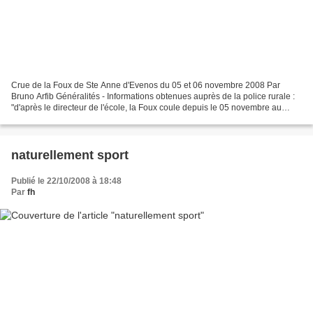
Crue de la Foux de Ste Anne d'Evenos du 05 et 06 novembre 2008 Par
Bruno Arfib Généralités - Informations obtenues auprès de la police rurale :
"d'après le directeur de l'école, la Foux coule depuis le 05 novembre au
soir". - Pluie depuis une dizaine...
naturellement sport
Publié le 22/10/2008 à 18:48
Par
fh