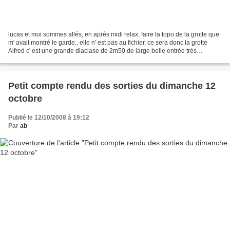
lucas et moi sommes allés, en après midi relax, faire la topo de la grotte que
m' avait montré le garde.. elle n' est pas au fichier, ce sera donc la grotte
Alfred c' est une grande diaclase de 2m50 de large belle entrée très
moussue, nous sommes descendus...
Petit compte rendu des sorties du dimanche 12
octobre
Publié le 12/10/2008 à 19:12
Par
ab