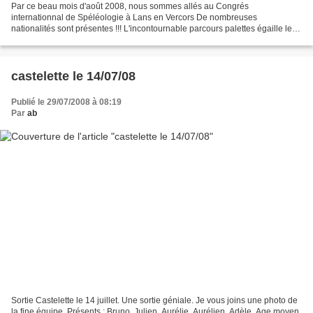
Par ce beau mois d'août 2008, nous sommes allés au Congrés
internationnal de Spéléologie à Lans en Vercors De nombreuses
nationalités sont présentes !!! L'incontournable parcours palettes égaille le
site... Le Congrés a eté vecteur de retrouvailles......
castelette le 14/07/08
Publié le 29/07/2008 à 08:19
Par
ab
Sortie Castelette le 14 juillet. Une sortie géniale. Je vous joins une photo de
la fine équipe. Présents : Bruno, Julien, Aurélie, Aurélien, Adèle. Age moyen