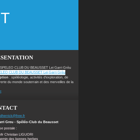
ET
ÉSENTATION
 SPELEO CLUB DU BEAUSSET Lei Garri Grèu
iption
: spéléologie, activités d'exploration, de
erte du monde souterrain et des merveilles de la
t
NTACT
dherrick@free.fr
arri Greu - Spéléo-Club du Beausset
e postale :
Mr Christian LIGUORI
hemin des bonnes herbes