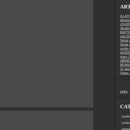
ART
A LA 
dimanc
JOURN
Vendre
BAPTE
mai 20
Sortie 
Sortie 
sortie 
ASSEM
mars 
ABIME
BONNE
31 jan
Vœux 
Links
CA
sortie
sorti
initiat