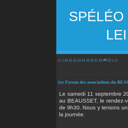
SPÉLÉO
LEI G
10
20
30
<<
<
40
41
42
43
44
45
46
47
48
49
50
>
>>
1er Forum des associations du B
Le samedi 11 septembre 201
au BEAUSSET, le rendez-vou
de 9h30. Nous y tenions un 
la journée.