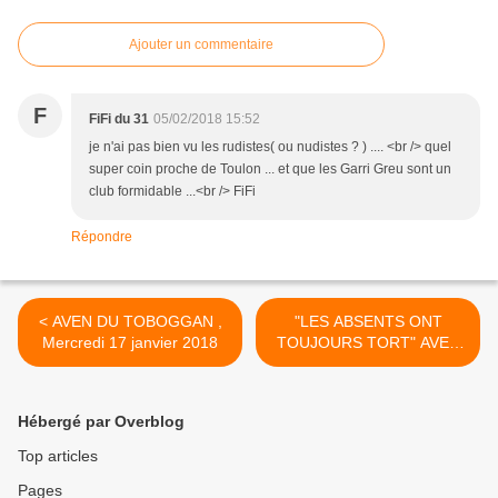
Ajouter un commentaire
F
FiFi du 31
05/02/2018 15:52
je n'ai pas bien vu les rudistes( ou nudistes ? ) .... <br /> quel
super coin proche de Toulon ... et que les Garri Greu sont un
club formidable ...<br /> FiFi
Répondre
< AVEN DU TOBOGGAN ,
"LES ABSENTS ONT
Mercredi 17 janvier 2018
TOUJOURS TORT" AVEN
BLACK AND WHITE: BELLE
PREMIERE CE SAMEDI 10
FEVRIER 2018 >
Hébergé par Overblog
Top articles
Pages