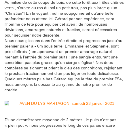
Au milieu de cette coupe de bois, de cette forêt aux frêles chênes
verts , s'ouvre au ras du sol un petit trou, pas plus large qu'un
"Christian"! En le voyant , nul ne soupçonnerait qu'une belle
profondeur nous attend ici. Gérard par son expérience, sera
l'homme de tête pour équiper cet aven : de nombreuses
déviations, amarrages naturels et fractios, seront nécessaires
pour sécuriser notre descente.
Nous nous glissons dans l'entrée étroite et progressons jusqu'au
premier palier à - 6m sous terre. Emmanuel et Stéphanie, sont
pris d’effrois :) en apercevant un premier amarrage naturel
menant à l'entrée du premier puits : une sangle entourant une
concrétion pas plus grosse qu'un cierge d'église ! Nos deux
compères se signent et prient le dieu des concrétions, rejoignant
le prochain fractionnement d'un pas léger en toute délicatesse.
Quelques mètres plus bas Gérard équipe la tête du premier P54,
nous amorçons la descente au rythme de notre premier de
cordée.
D'une circonférence moyenne de 2 mètres , le puits n'est pas
« plein pot », nous progressons le long de ces parois encore