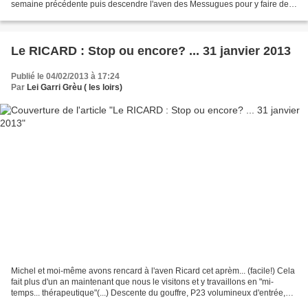
semaine précédente puis descendre l'aven des Messugues pour y faire des
tests... Le trou n'est pas bien...
Le RICARD : Stop ou encore? ... 31 janvier 2013
Publié le 04/02/2013 à 17:24
Par
Lei Garri Grèu ( les loirs)
Michel et moi-même avons rencard à l'aven Ricard cet aprèm... (facile!) Cela
fait plus d'un an maintenant que nous le visitons et y travaillons en "mi-
temps... thérapeutique"(...) Descente du gouffre, P23 volumineux d'entrée,
Gérard en pleine progression...