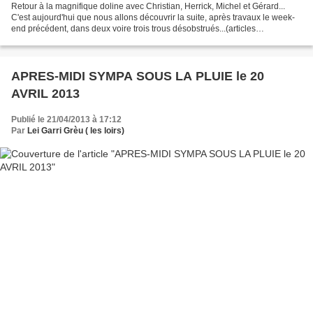
Retour à la magnifique doline avec Christian, Herrick, Michel et Gérard...
C'est aujourd'hui que nous allons découvrir la suite, après travaux le week-
end précédent, dans deux voire trois trous désobstrués...(articles
précédents) Nous commençons à visiter...
APRES-MIDI SYMPA SOUS LA PLUIE le 20
AVRIL 2013
Publié le 21/04/2013 à 17:12
Par
Lei Garri Grèu ( les loirs)