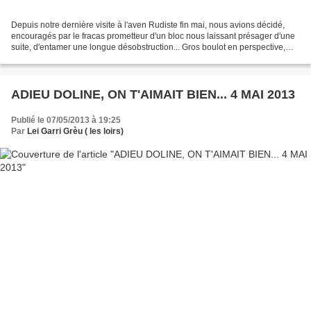
Depuis notre dernière visite à l'aven Rudiste fin mai, nous avions décidé,
encouragés par le fracas prometteur d'un bloc nous laissant présager d'une
suite, d'entamer une longue désobstruction... Gros boulot en perspective,
mais la décision est prise!......
ADIEU DOLINE, ON T'AIMAIT BIEN... 4 MAI 2013
Publié le 07/05/2013 à 19:25
Par
Lei Garri Grèu ( les loirs)