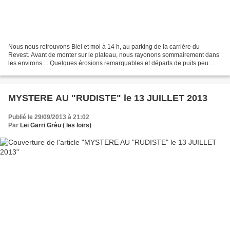
Nous nous retrouvons Biel et moi à 14 h, au parking de la carrière du
Revest. Avant de monter sur le plateau, nous rayonons sommairement dans
les environs ... Quelques érosions remarquables et départs de puits peu
profonds se dévoilent... Sans oublier...
MYSTERE AU "RUDISTE" le 13 JUILLET 2013
Publié le 29/09/2013 à 21:02
Par
Lei Garri Grèu ( les loirs)