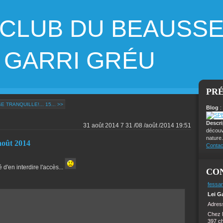
 CLUB DU BEAUSS
ARRI GRÉU
PR
E TRANQUILLE!... 15... >>
Blog
:
Descr
31 août 2014
7
31
/
08
/
août
/
2014
19:51
découv
nature.
oût 2014
Contac
 d'en interdire l'accès...
CO
fessar
Lei G
Adress
Chez 
397 c