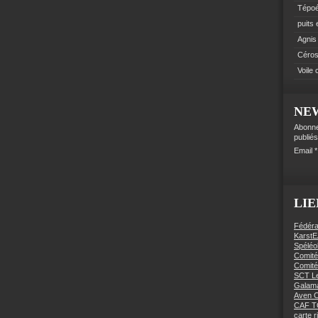
Tépo
puits
Agnis
Céro
Voile
NE
Abonne
publiés
Email
LIE
Fédéra
KarstE
Spéléo
Comité
Comité
SCT Le
Galama
Aven C
CAF 
carte 