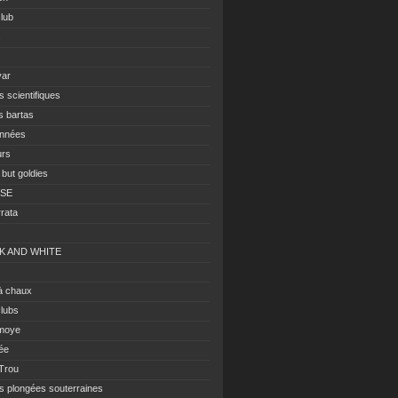
club
s
var
s scientifiques
s bartas
nnées
urs
 but goldies
ISE
rrata
K AND WHITE
à chaux
clubs
moye
ée
 Trou
es plongées souterraines