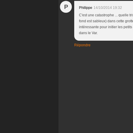
P
Philippe
14/10/2014 19:32
C'est une catastrophe ... quelle tr
fond est sableux) dans cette grotte
intéressante pour initier les peti
dans le Var.
Répondre