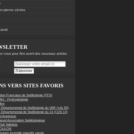
é
 en pierres sèches
s
 canoë
WSLETTER
z-vous pour être averti des nouveaux articles
.
NS VERS SITES FAVORIS
tion Française de Spéléologie (FFS)
AU - Hydrogéologie
live
 Départemental de Spéléologie du VAR (cds 83)
 Départemental de Spéléologie du 13 (CDS 13)
i Aragnous
oud Association Spéléologique
lub Valettois
TOULON
risques incendie massifs varois