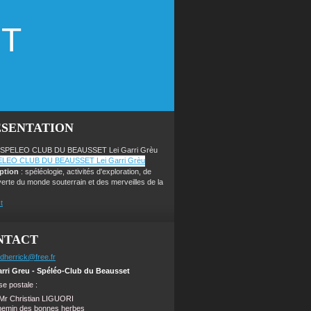
ET
ÉSENTATION
 SPELEO CLUB DU BEAUSSET Lei Garri Grèu
iption
: spéléologie, activités d'exploration, de
erte du monde souterrain et des merveilles de la
t
NTACT
dherrick@free.fr
arri Greu - Spéléo-Club du Beausset
e postale :
Mr Christian LIGUORI
hemin des bonnes herbes