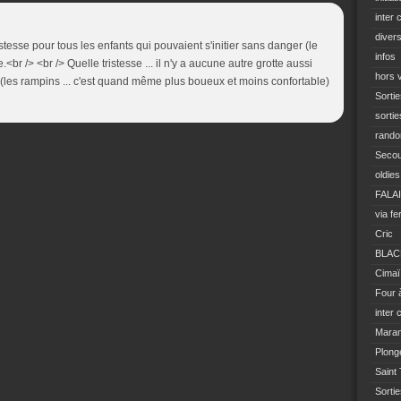
inter 
diver
istesse pour tous les enfants qui pouvaient s'initier sans danger (le
infos
.<br /> <br /> Quelle tristesse ... il n'y a aucune autre grotte aussi
hors 
ts (les rampins ... c'est quand même plus boueux et moins confortable)
Sortie
sortie
rando
Seco
oldies
FALA
via fe
Cric
BLAC
Cimaï
Four 
inter 
Mara
Plong
Saint
Sorti