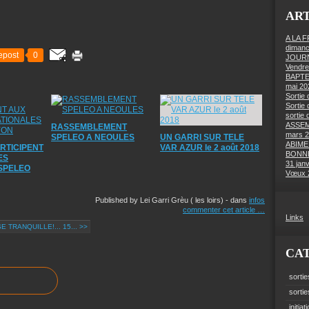
ART
A LA 
dimanc
epost
0
JOURN
Vendre
BAPTE
mai 20
Sortie 
Sortie 
sortie 
ASSEM
RASSEMBLEMENT
mars 
SPELEO A NEOULES
UN GARRI SUR TELE
ABIME
RTICIPENT
VAR AZUR le 2 août 2018
BONNE
ES
31 jan
SPELEO
Vœux 
Published by Lei Garri Grèu ( les loirs)
-
dans
infos
commenter cet article
…
Links
E TRANQUILLE!... 15... >>
CA
sortie
sorti
initiat