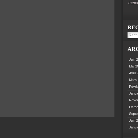
8320
RE
AR
Juin 
Mai 
Avril
Mars
Févri
Janvi
Nove
Octo
Sept
Juin 
Janvi