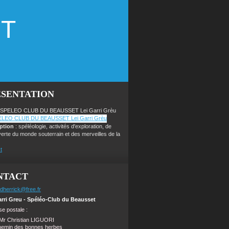
ET
ÉSENTATION
 SPELEO CLUB DU BEAUSSET Lei Garri Grèu
iption
: spéléologie, activités d'exploration, de
erte du monde souterrain et des merveilles de la
t
NTACT
dherrick@free.fr
arri Greu - Spéléo-Club du Beausset
e postale :
Mr Christian LIGUORI
hemin des bonnes herbes