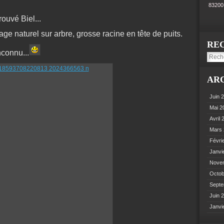
8320
ouvé Biel...
age naturel sur arbre, grosse racine en tête de puits.
RE
connu...
AR
Juin 
Mai 
Avril
Mars
Févri
Janvi
Nove
Octo
Sept
Juin 
Janvi