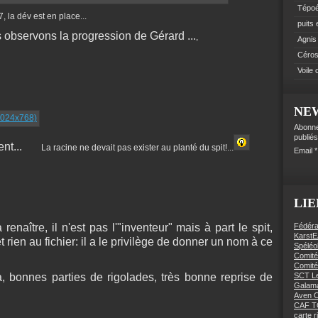
Tépo
en place...
puits
 observons la progression de Gérard ...
,
Agnis
Céro
Voile
NE
Abonne
publiés
nt...
La racine ne devait pas exister au planté du spit!...
Email
LIE
enaître, il n'est pas l'"inventeur" mais à part le spit,
Fédéra
KarstE
 rien au fichier: il a le privilège de donner un nom à ce
Spéléo
Comité
Comité
, bonnes parties de rigolades, très bonne reprise de
SCT Le
Galama
Aven C
CAF 
carte 