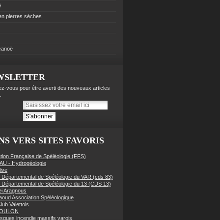
é
 en pierres sèches
s
 canoë
WSLETTER
z-vous pour être averti des nouveaux articles
.
NS VERS SITES FAVORIS
tion Française de Spéléologie (FFS)
AU - Hydrogéologie
live
 Départemental de Spéléologie du VAR (cds 83)
 Départemental de Spéléologie du 13 (CDS 13)
i Aragnous
oud Association Spéléologique
lub Valettois
TOULON
risques incendie massifs varois