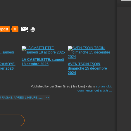
epost
0
LA CASTELETTE, samedi
RAMOYE,
18 actobre 2025
AVEN TSOIN TSOIN,
ier 2026
dimanche 15 décembre
2024
Published by Lei Garri Grèu ( les loirs)
-
dans
sorties club
commenter cet article
…
 RAGAS: APRES L'HEURE........ >>