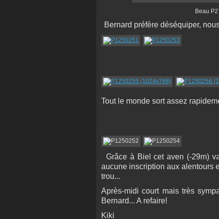
Beau P27, la dév est 
Bernard préfère déséquiper, nous
Tout le monde sort assez rapideme
Grâce à Biel cet aven (-29m) va r
aucune inscription aux alentours et
trou...
Après-midi court mais très sympa
Bernard... A refaire!
Kiki