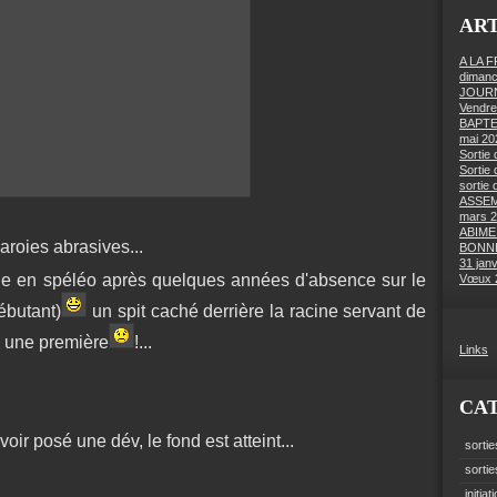
ART
A LA 
dimanc
JOURN
Vendre
BAPTE
mai 20
Sortie 
Sortie 
sortie 
ASSEM
mars 
ABIME
aroies abrasives...
BONNE
31 jan
ge en spéléo après quelques années d'absence sur le
Vœux 
ébutant)
un spit caché derrière la racine servant de
as une première
!...
Links
CA
ir posé une dév, le fond est atteint...
sortie
sorti
initiat