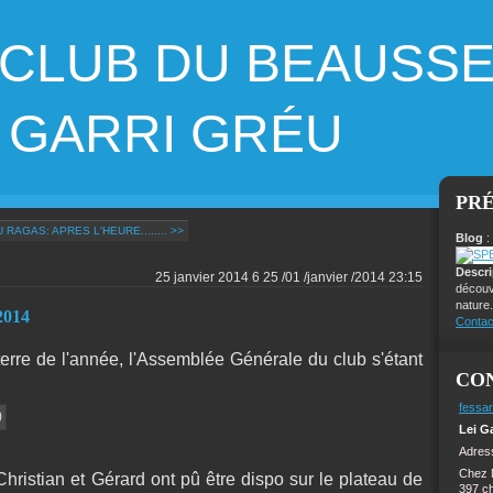
 CLUB DU BEAUSS
ARRI GRÉU
PR
 RAGAS: APRES L'HEURE........ >>
Blog
:
Descr
25 janvier 2014
6
25
/
01
/
janvier
/
2014
23:15
découv
nature.
014
Contac
terre de l'année, l'Assemblée Générale du club s'étant
CO
fessar
Lei G
Adress
Chez 
Christian et Gérard ont pû être dispo sur le plateau de
397 c