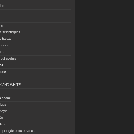
club
s
var
s scientifiques
s bartas
nnées
urs
 but goldies
ISE
rrata
K AND WHITE
à chaux
clubs
moye
ée
 Trou
es plongées souterraines