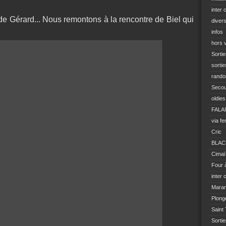
inter 
 de Gérard... Nous remontons à la rencontre de Biel qui
diver
infos
hors 
Sortie
sortie
rando
Seco
oldies
FALA
via fe
Cric
BLAC
Cimaï
Four 
inter 
Mara
Plong
Saint
Sorti