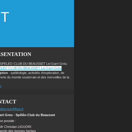
ET
ÉSENTATION
 SPELEO CLUB DU BEAUSSET Lei Garri Grèu
iption
: spéléologie, activités d'exploration, de
erte du monde souterrain et des merveilles de la
t
NTACT
dherrick@free.fr
arri Greu - Spéléo-Club du Beausset
e postale :
Mr Christian LIGUORI
hemin des bonnes herbes