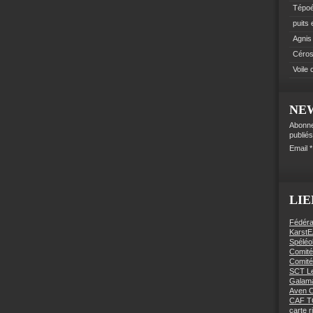
Tépo
puits
Agnis
Céro
Voile
NE
Abonne
publiés
Email
LIE
Fédéra
KarstE
Spéléo
Comité
Comité
SCT Le
Galama
Aven C
CAF 
carte 