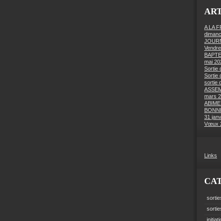
ART
A LA 
dimanc
JOURN
Vendre
BAPTE
mai 20
Sortie 
Sortie 
sortie 
ASSEM
mars 
ABIME
BONNE
31 jan
Vœux 
Links
CA
sortie
sorti
initiat