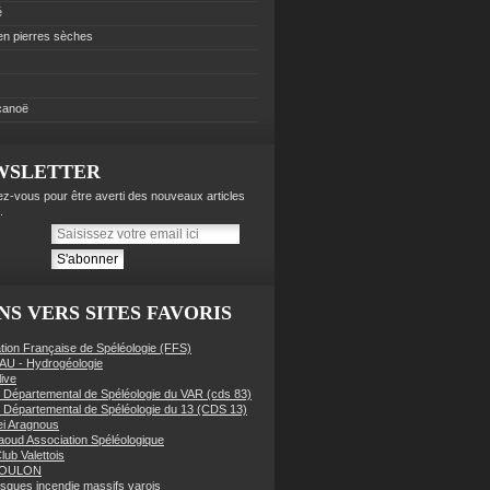
é
 en pierres sèches
s
 canoë
WSLETTER
z-vous pour être averti des nouveaux articles
.
NS VERS SITES FAVORIS
tion Française de Spéléologie (FFS)
AU - Hydrogéologie
live
 Départemental de Spéléologie du VAR (cds 83)
 Départemental de Spéléologie du 13 (CDS 13)
i Aragnous
oud Association Spéléologique
lub Valettois
TOULON
risques incendie massifs varois