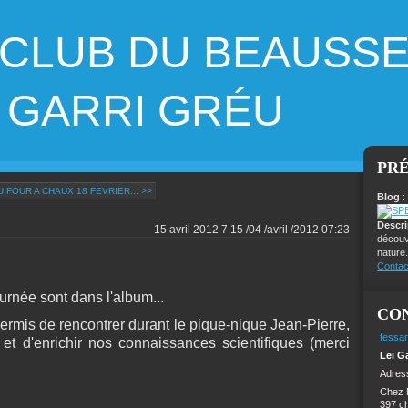
 CLUB DU BEAUSS
ARRI GRÉU
PR
 FOUR A CHAUX 18 FEVRIER... >>
Blog
:
Descr
15 avril 2012
7
15
/
04
/
avril
/
2012
07:23
découv
nature.
Contac
ournée sont dans l'album...
CO
permis de rencontrer durant le pique-nique Jean-Pierre,
fessar
et d'enrichir nos connaissances scientifiques (merci
Lei G
Adress
Chez 
397 c