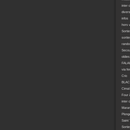
inter 
diver
infos
hors 
Sortie
sortie
rando
Seco
oldies
FALA
via fe
Cric
BLAC
Cimaï
Four 
inter 
Mara
Plong
Saint
Sorti