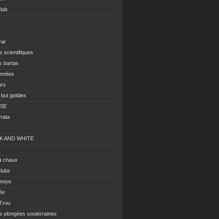
club
s
var
s scientifiques
s bartas
nnées
urs
 but goldies
ISE
rrata
K AND WHITE
à chaux
clubs
moye
ée
 Trou
es plongées souterraines