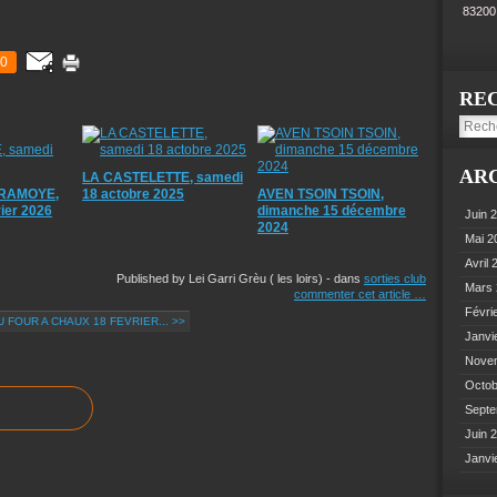
8320
0
RE
AR
LA CASTELETTE, samedi
RAMOYE,
18 actobre 2025
AVEN TSOIN TSOIN,
ier 2026
dimanche 15 décembre
Juin 
2024
Mai 
Avril
Published by Lei Garri Grèu ( les loirs)
-
dans
sorties club
Mars
commenter cet article
…
Févri
 FOUR A CHAUX 18 FEVRIER... >>
Janvi
Nove
Octo
Sept
Juin 
Janvi