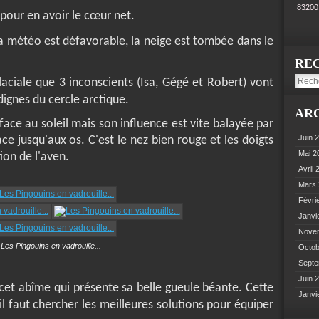
8320
 pour en avoir le cœur net.
a météo est défavorable, la neige est tombée dans le
RE
ciale que 3 inconscients (Isa, Gégé et Robert) vont
dignes du cercle arctique.
AR
ace au soleil mais son influence est vite balayée par
Juin 
ce jusqu'aux os. C'est le nez bien rouge et les doigts
Mai 
ion de l'aven.
Avril
Mars
Févri
Janvi
Nove
Les Pingouins en vadrouille...
Octo
Sept
Juin 
cet abîme qui présente sa belle gueule béante.
Cette
Janvi
 il faut chercher les meilleures solutions pour équiper