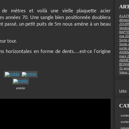
ART
e de mètres et voilà une vielle plaquette acier
A LA 
es années 70. Une sangle bien positionnée doublera
dimanc
nt passé, un petit puits de 5m nous amène à un beau
JOURN
Vendre
BAPTE
mai 20
Sortie 
eur tour.
Sortie 
sortie 
 horizontales en forme de dents....est-ce l'origine
ASSEM
mars 
ABIME
BONNE
31 jan
Vœux 
entrée
Links
CA
sortie
sorti
initiat