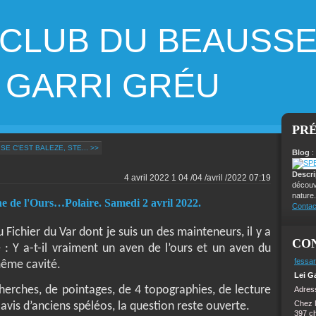
 CLUB DU BEAUSS
ARRI GRÉU
PR
ISE C'EST BALEZE, STE... >>
Blog
:
Descr
4 avril 2022
1
04
/
04
/
avril
/
2022
07:19
découv
nature.
de l'Ours…Polaire. Samedi 2 avril 2022.
Contac
 Fichier du Var dont je suis un des mainteneurs, il y a
CO
 : Y a-t-il vraiment un aven de l’ours et un aven du
fessar
 même cavité.
Lei G
herches, de pointages, de 4 topographies, de lecture
Adress
Chez 
s avis d’anciens spéléos, la question reste ouverte.
397 c