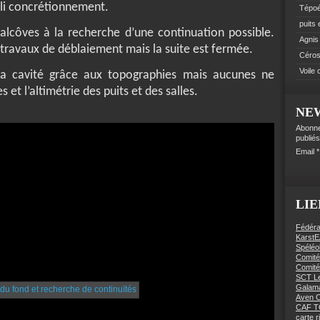
oli concrétionnement.
Tépo
puits
alcôves à la recherche d’une continuation possible.
Agnis
 travaux de déblaiement mais la suite est fermée.
Céro
Voile
e la cavité grâce aux topographies mais aucunes ne
et l’altimétrie des puits et des salles.
NE
Abonne
publiés
Email
LIE
Fédéra
KarstE
Spéléo
Comité
Comité
SCT Le
Galama
Aven C
CAF 
carte 