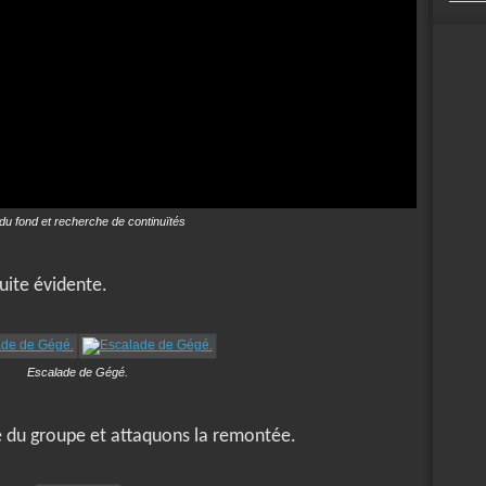
 du fond et recherche de continuïtés
uite évidente.
Escalade de Gégé.
ie du groupe et attaquons la remontée.