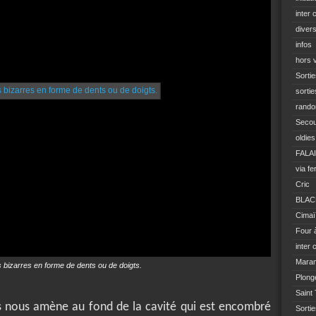
inter 
diver
infos
hors 
Sortie
sortie
rando
Seco
oldies
FALA
via fe
Cric
BLAC
Cimaï
Four 
inter 
Mara
 bizarres en forme de dents ou de doigts.
Plong
Saint
es nous amène au fond de la cavité qui est encombré
Sorti