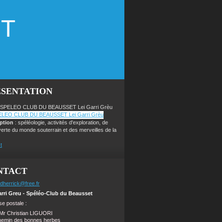
ET
ÉSENTATION
 SPELEO CLUB DU BEAUSSET Lei Garri Grèu
iption
: spéléologie, activités d'exploration, de
erte du monde souterrain et des merveilles de la
t
NTACT
dherrick@free.fr
arri Greu - Spéléo-Club du Beausset
e postale :
Mr Christian LIGUORI
hemin des bonnes herbes