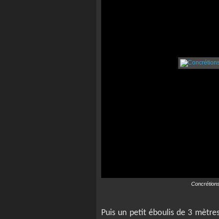
Concrétions
Puis un petit éboulis de 3 mètr