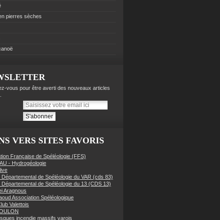
é
 en pierres sèches
s
 canoë
WSLETTER
z-vous pour être averti des nouveaux articles
.
NS VERS SITES FAVORIS
tion Française de Spéléologie (FFS)
AU - Hydrogéologie
live
 Départemental de Spéléologie du VAR (cds 83)
 Départemental de Spéléologie du 13 (CDS 13)
i Aragnous
oud Association Spéléologique
lub Valettois
TOULON
risques incendie massifs varois