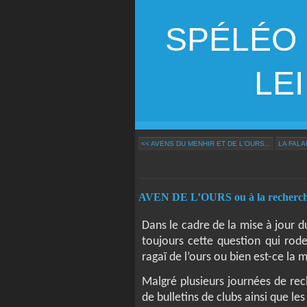
SPÉLÉO
LEI G
<< AVENS DU MENHIR ET DE L'OURS...
LA FALA
AVEN DE L’OURS ou à la recherche 
Dans le cadre de la mise à jour du
toujours cette question qui rode
ragaï de l’ours ou bien est-ce la
Malgré plusieurs journées de rec
de bulletins de clubs ainsi que le