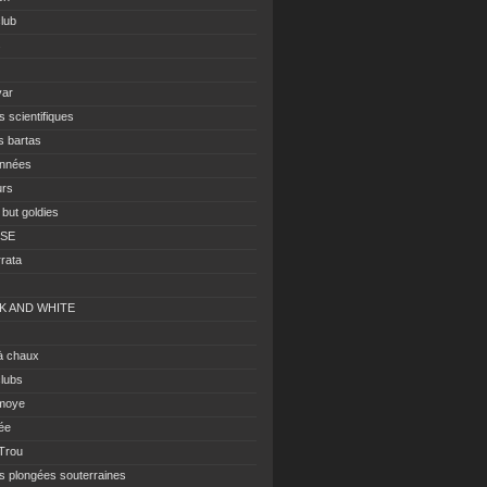
club
s
var
s scientifiques
s bartas
nnées
urs
 but goldies
ISE
rrata
K AND WHITE
à chaux
clubs
moye
ée
 Trou
es plongées souterraines