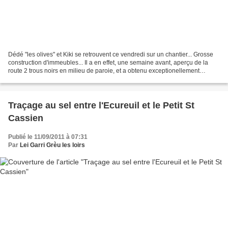
Dédé "les olives" et Kiki se retrouvent ce vendredi sur un chantier... Grosse
construction d'immeubles... Il a en effet, une semaine avant, aperçu de la
route 2 trous noirs en milieu de paroie, et a obtenu exceptionellement
l'autorisation d'accès... Aujourd'hui,...
Traçage au sel entre l'Ecureuil et le Petit St
Cassien
Publié le 11/09/2011 à 07:31
Par
Lei Garri Grèu les loirs