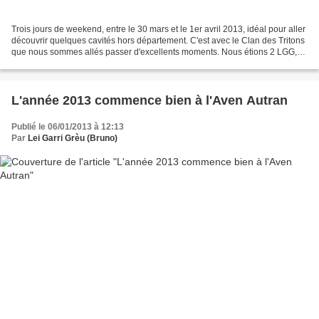
Trois jours de weekend, entre le 30 mars et le 1er avril 2013, idéal pour aller
découvrir quelques cavités hors département. C'est avec le Clan des Tritons
que nous sommes allés passer d'excellents moments. Nous étions 2 LGG,
au milieu de 22 Tritons,...
L'année 2013 commence bien à l'Aven Autran
Publié le 06/01/2013 à 12:13
Par
Lei Garri Grèu (Bruno)