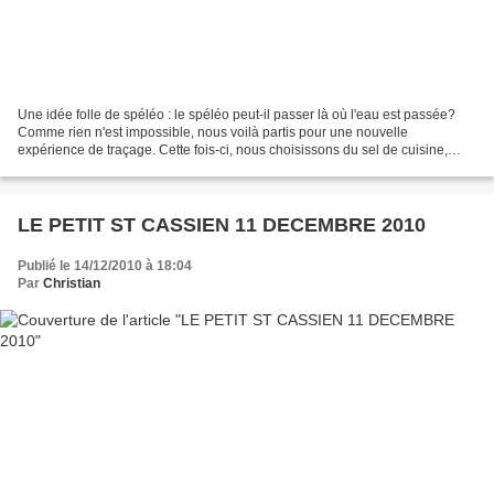
Une idée folle de spéléo : le spéléo peut-il passer là où l'eau est passée?
Comme rien n'est impossible, nous voilà partis pour une nouvelle
expérience de traçage. Cette fois-ci, nous choisissons du sel de cuisine,
pour ne pas nous emmeler les résultats...
LE PETIT ST CASSIEN 11 DECEMBRE 2010
Publié le 14/12/2010 à 18:04
Par
Christian