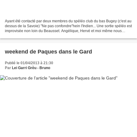
Ayant été contacté par deux membres du spéléo club du bas Bugey (c'est au
dessus de la Savoie) "Ne pas confondre"hein l'Indien... Une sortie spéléo est
improvisée non loin du Beausset. Angélique, Hervé et moi même nous
retrouvons à la grotte du Vieux...
weekend de Paques dans le Gard
Publié le 01/04/2013 à 21:30
Par
Lei Garri Grèu - Bruno