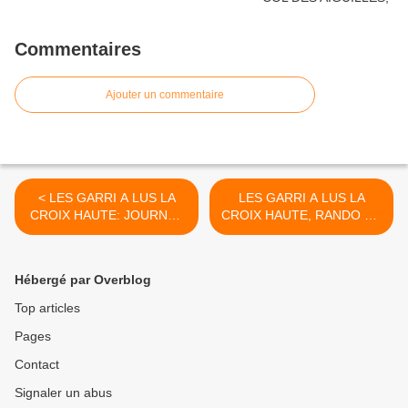
Commentaires
Ajouter un commentaire
< LES GARRI A LUS LA
LES GARRI A LUS LA
CROIX HAUTE: JOURNEE
CROIX HAUTE, RANDO AU
VIA FERRATA, le 15 août
COL DES AIGUILLES, le 17
2018
août 2018 >
Hébergé par Overblog
Top articles
Pages
Contact
Signaler un abus